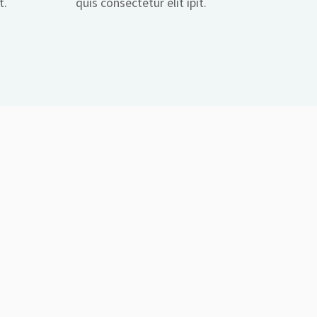
t.
quis consectetur elit ipit.