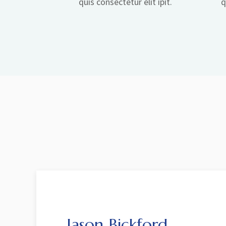
quis consectetur elit ipit.
q
Jason Bickford